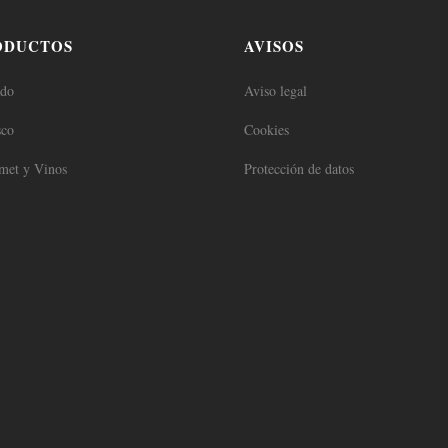
ODUCTOS
AVISOS
ado
Aviso legal
sco
Cookies
met y Vinos
Protección de datos