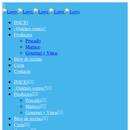
Más
información.
Acepto
Rechazar
INICIO
¿Quiénes somos?
Productos
Pescado
Marisco
Gourmet y Vinos
Blog de recetas
Cesta
Contacto
INICIO
¿Quiénes somos?
Productos
Pescado
Marisco
Gourmet y Vinos
Blog de recetas
Cesta