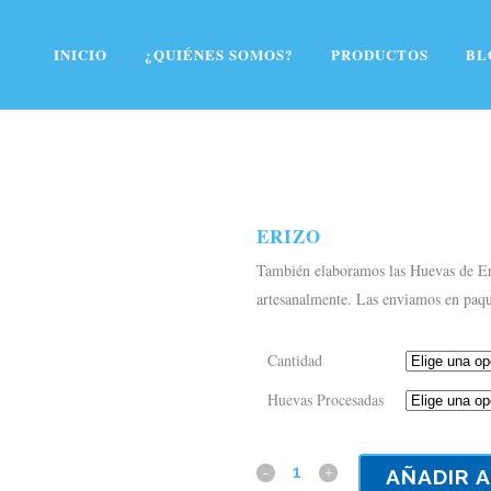
Más información.
Acepto
Rechazar
INICIO
¿QUIÉNES SOMOS?
PRODUCTOS
BL
ERIZO
También elaboramos las Huevas de Eri
artesanalmente. Las enviamos en paqu
Cantidad
Huevas Procesadas
AÑADIR A