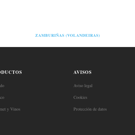
ZAMBURIÑAS (VOLANDEIRAS)
ODUCTOS
AVISOS
ado
Aviso legal
sco
Cookies
met y Vinos
Protección de datos