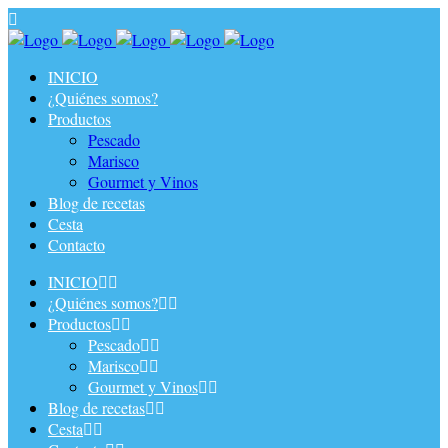
Más
información.
Acepto
Rechazar
INICIO
¿Quiénes somos?
Productos
Pescado
Marisco
Gourmet y Vinos
Blog de recetas
Cesta
Contacto
INICIO
¿Quiénes somos?
Productos
Pescado
Marisco
Gourmet y Vinos
Blog de recetas
Cesta