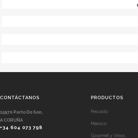
CONTÁCTANOS
PRODUCTOS
Pescado
15970 Porto Do Son,
A CORUÑA
Marisco
+34 604 073 798
Gourmet y Vinos